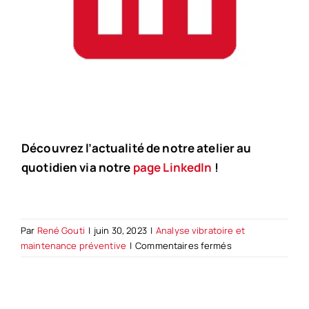
Découvrez l’actualité de notre atelier au
quotidien via notre
page LinkedIn
!
Par
René Gouti
|
juin 30, 2023
|
Analyse vibratoire et
sur
maintenance préventive
|
Commentaires fermés
Prédire
ses
pannes
par