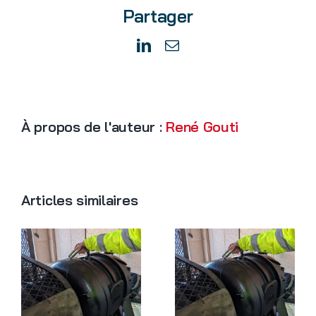
Partager
la
maintenance
prédictive
LinkedIn
Email
À propos de l'auteur :
René Gouti
Articles similaires