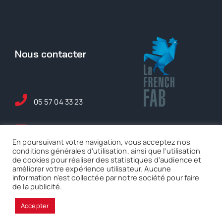
Nous contacter
05 57 04 33 23
maintenance@ase-
En poursuivant votre navigation, vous acceptez nos
serem.fr
conditions générales d'utilisation, ainsi que l'utilisation
de cookies pour réaliser des statistiques d'audience et
améliorer votre expérience utilisateur. Aucune
5 rue Ferdinand de
information n'est collectée par notre société pour faire
Lesseps Mérignac
de la publicité.
Accepter