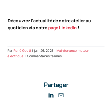
Découvrez l’actualité de notre atelier au
quotidien via notre
page LinkedIn
!
Par
René Gouti
|
juin 26, 2023
|
Maintenance moteur
sur
électrique
|
Commentaires fermés
Bobinage
d’un
moteur
de
Partager
1100kg
à
l’atelier
LinkedIn
Email