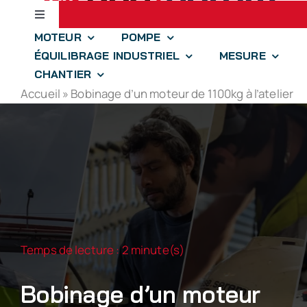
Passer
Toggle
au
Navigation
MOTEUR
POMPE
contenu
Accueil
ÉQUILIBRAGE INDUSTRIEL
MESURE
CHANTIER
Accueil
»
Bobinage d’un moteur de 1100kg à l’atelier
jll.spear
optim.aize
drones-solutions
iidre
Temps de lecture : 2 minute(s)
À propos
Bobinage d’un moteur