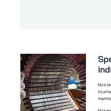
Spé
ind
Nos te
tourna
mainte
Nos ex