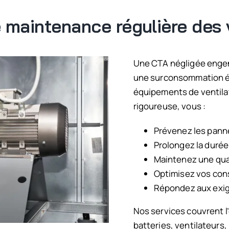
e maintenance régulière des
Une CTA négligée engendr
une surconsommation é
équipements de ventilat
rigoureuse, vous :
Prévenez les panne
Prolongez la durée
Maintenez une qual
Optimisez vos co
Répondez aux exig
Nos services couvrent l
batteries, ventilateurs,