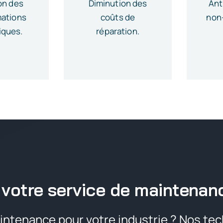
on des
Diminution des
Ant
ations
coûts de
non
iques.
réparation.
votre service de maintenan
intenance pour votre industrie ? Nos tec