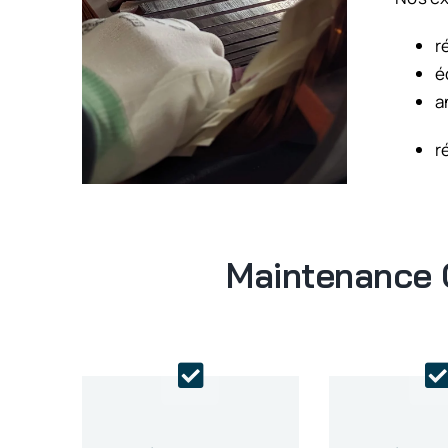
r
é
a
r
Maintenance C