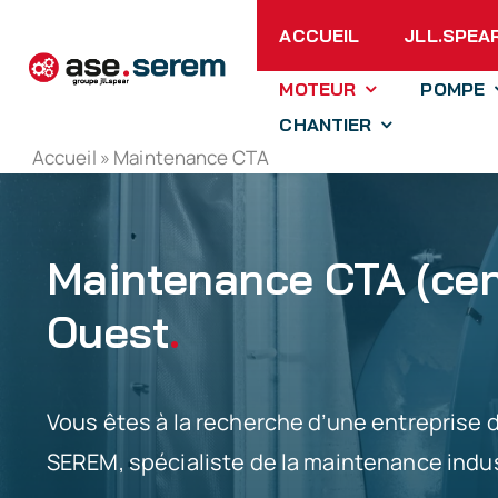
Passer
ACCUEIL
JLL.SPEA
au
contenu
MOTEUR
POMPE
CHANTIER
Accueil
»
Maintenance CTA
Maintenance CTA (cent
Ouest
.
Vous êtes à la recherche d’une entreprise
SEREM, spécialiste de la maintenance indust