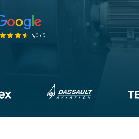
4,6
/
5