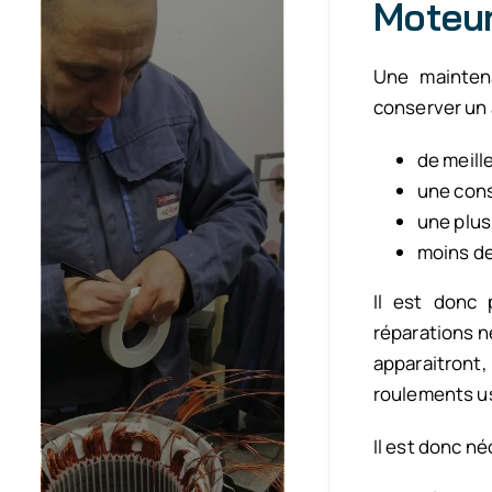
Moteur
Une mainten
conserver un 
de meill
une cons
une plus
moins d
Il est donc 
réparations n
apparaitront,
roulements us
Il est donc né