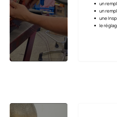
un remp
un rempl
une Insp
le régla