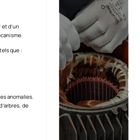
 et d’un
mécanisme.
tels que :
les anomalies.
d’arbres, de