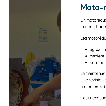
Moto-r
Un motoréduc
moteur, il per
Les motoréduc
agroalim
carrière,
automobi
La maintenanc
Une révision 
roulements de 
Il est nécessa