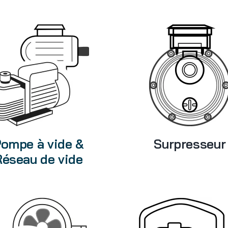
ompe à vide &
Surpresseur
Réseau de vide