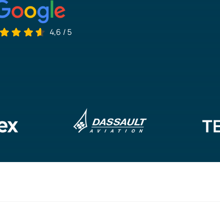
4,6
/
5