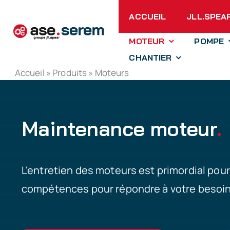
Passer
ACCUEIL
JLL.SPEA
au
contenu
MOTEUR
POMPE
CHANTIER
Accueil
»
Produits
»
Moteurs
Maintenance moteur
.
L'entretien des moteurs est primordial pour
compétences pour répondre à votre besoin