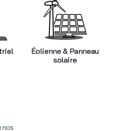
riel
Éolienne & Panneau
solaire
e nos