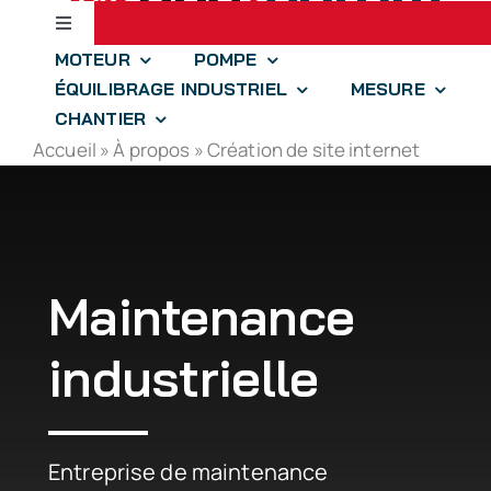
Passer
Toggle
au
Navigation
MOTEUR
POMPE
contenu
Accueil
ÉQUILIBRAGE INDUSTRIEL
MESURE
CHANTIER
Accueil
»
À propos
»
Création de site internet
jll.spear
optim.aize
Maintenance
drones-solutions
industrielle
iidre
À propos
Entreprise de maintenance