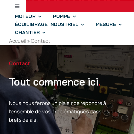
Passer
Toggle
au
Navigation
MOTEUR
POMPE
contenu
Accueil
ÉQUILIBRAGE INDUSTRIEL
MESURE
CHANTIER
Accueil
»
Contact
jll.spear
optim.aize
Contact
Tout commence ici
.
drones-solutions
iidre
Nous nous ferons un plaisir de répondre à
l’ensemble de vos problématiques dans les plus
brefs délais.
À propos