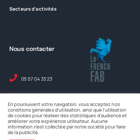
Secteurs
d’activités
Nous contacter
05 57 04 33 23
maintenance@ase-
En poursuivant votre navigation, vous acceptez nos
serem.fr
conditions générales d'utilisation, ainsi que l'utilisation
de cookies pour réaliser des statistiques d'audience et
améliorer votre expérience utilisateur. Aucune
5 rue Ferdinand de
information n'est collectée par notre société pour faire
Lesseps Mérignac
de la publicité.