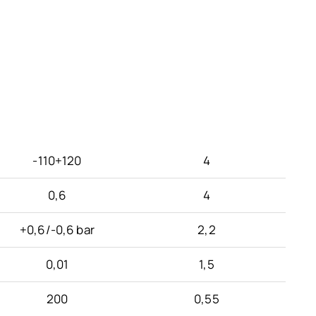
Vide(mbar)
Puissance (kW)
-110+120
4
0,6
4
+0,6/-0,6 bar
2,2
0,01
1,5
200
0,55