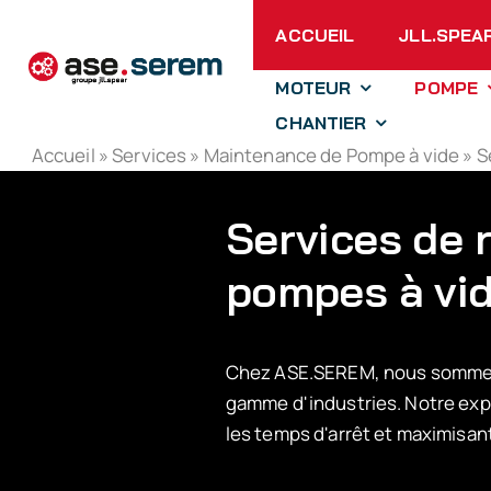
Passer
ACCUEIL
JLL.SPEA
au
contenu
MOTEUR
POMPE
CHANTIER
Accueil
»
Services
»
Maintenance de Pompe à vide
»
S
Services de 
pompes à vi
Chez ASE.SEREM, nous sommes s
gamme d'industries. Notre expe
les temps d'arrêt et maximisant