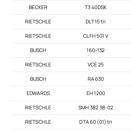
BECKER
T3.40DSK
RIETSCHLE
DLT 15 tri
RIETSCHLE
CLFH 501 V
BUSCH
160-132
RIETSCHLE
VCE 25
BUSCH
RA 630
EDWARDS
EH 1200
RIETSCHLE
SMH 382 38-02
RIETSCHLE
DTA 60 (01) tri