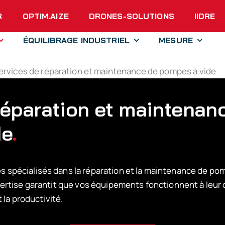
R
OPTIM.AIZE
DRONES-SOLUTIONS
IIDRE
ÉQUILIBRAGE INDUSTRIEL
MESURE
ervices de réparation et maintenance de pompes à vide
réparation et maintenan
de
.
pécialisés dans la réparation et la maintenance de pom
rtise garantit que vos équipements fonctionnent à leur 
 la productivité.