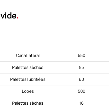
 vide
.
Technologie
Débit(m3/h)
Canal latéral
550
Palettes sèches
85
Palettes lubrifiées
60
Lobes
500
Palettes sèches
16