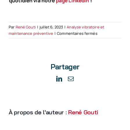
quotidien via notre
page LinkedIn
!
Par
René Gouti
|
juillet 6, 2023
|
Analyse vibratoire et
sur
maintenance préventive
|
Commentaires fermés
Comment
limiter
ses
coûts
Partager
de
maintenance
industrielle
LinkedIn
Email
?
À propos de l'auteur :
René Gouti