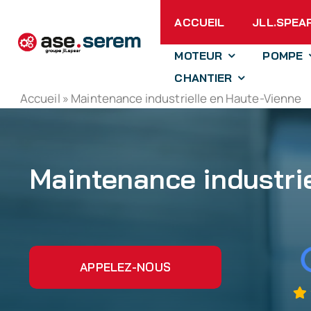
Passer
ACCUEIL
JLL.SPEA
au
contenu
MOTEUR
POMPE
CHANTIER
Accueil
»
Maintenance industrielle en Haute-Vienne
Maintenance industri
APPELEZ-NOUS