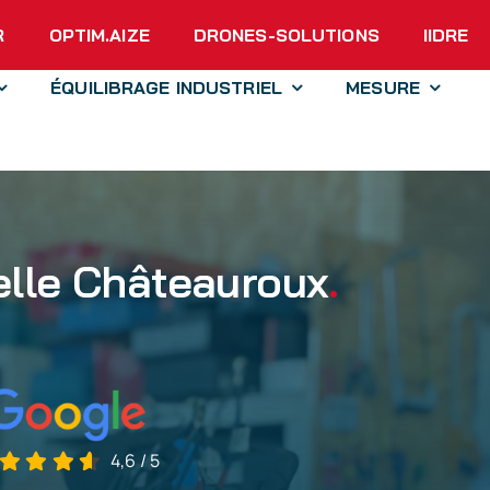
R
OPTIM.AIZE
DRONES-SOLUTIONS
IIDRE
ÉQUILIBRAGE INDUSTRIEL
MESURE
elle Châteauroux
.
4,6
/
5