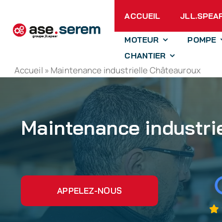
Passer
ACCUEIL
JLL.SPEA
au
contenu
MOTEUR
POMPE
CHANTIER
Accueil
»
Maintenance industrielle Châteauroux
Maintenance industri
APPELEZ-NOUS