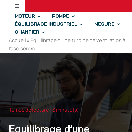
Passer
Toggle
au
Navigation
MOTEUR
POMPE
contenu
Accueil
ÉQUILIBRAGE INDUSTRIEL
MESURE
CHANTIER
Accueil
»
Equilibrage d’une turbine de ventilation à
jll.spear
l’ase.serem
optim.aize
drones-solutions
iidre
Temps de lecture : 3 minute(s)
À propos
Equilibrage d’une