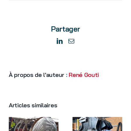
Equilibrage
d’une
turbine
de
Partager
ventilation
à
l’ase.serem
LinkedIn
Email
À propos de l'auteur :
René Gouti
Articles similaires