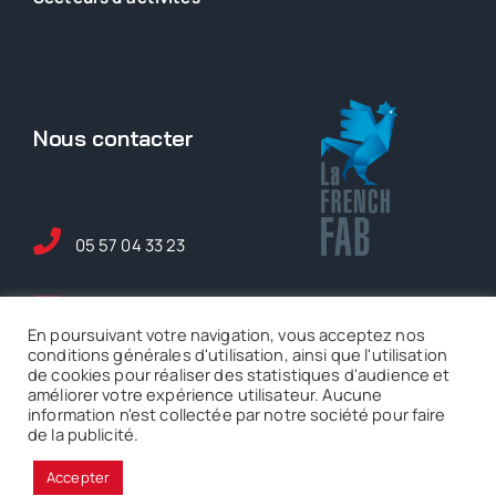
Nous contacter
05 57 04 33 23
maintenance@ase-
En poursuivant votre navigation, vous acceptez nos
serem.fr
conditions générales d'utilisation, ainsi que l'utilisation
de cookies pour réaliser des statistiques d'audience et
améliorer votre expérience utilisateur. Aucune
5 rue Ferdinand de
information n'est collectée par notre société pour faire
Lesseps Mérignac
de la publicité.
Accepter