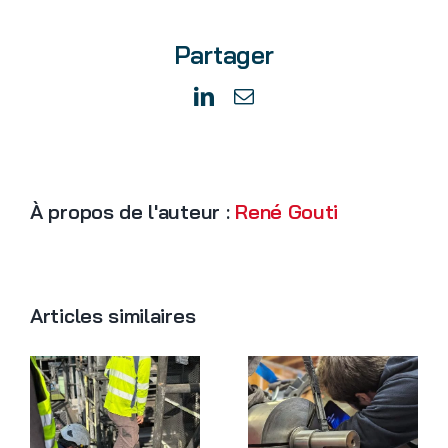
qu’un
plan
Partager
de
maintenance
industrielle
LinkedIn
Email
?
À propos de l'auteur :
René Gouti
Articles similaires