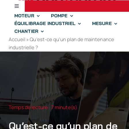
Passer
Toggle
au
Navigation
MOTEUR
POMPE
contenu
Accueil
ÉQUILIBRAGE INDUSTRIEL
MESURE
CHANTIER
Accueil
»
Qu’est-ce qu’un plan de maintenance
jll.spear
industrielle ?
optim.aize
drones-solutions
iidre
Temps de lecture : 7 minute(s)
À propos
Qu’est-ce qu’un plan de