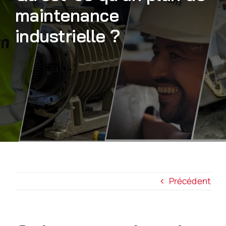
maintenance
Nous rejoindre
industrielle ?
Précédent