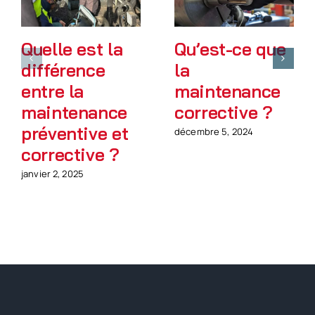
Quelle est la
Qu’est-ce que
différence
la
entre la
maintenance
maintenance
corrective ?
préventive et
décembre 5, 2024
corrective ?
janvier 2, 2025