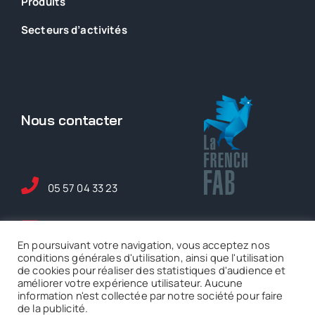
Produits
Secteurs
d’activités
Nous contacter
05 57 04 33 23
maintenance@ase-
En poursuivant votre navigation, vous acceptez nos
serem.fr
conditions générales d'utilisation, ainsi que l'utilisation
de cookies pour réaliser des statistiques d'audience et
améliorer votre expérience utilisateur. Aucune
5 rue Ferdinand de
information n'est collectée par notre société pour faire
Lesseps Mérignac
de la publicité.