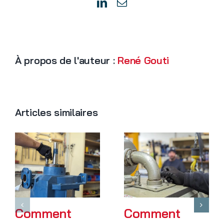
Bordeaux
LinkedIn
Email
À propos de l'auteur :
René Gouti
Articles similaires
Comment
Comment