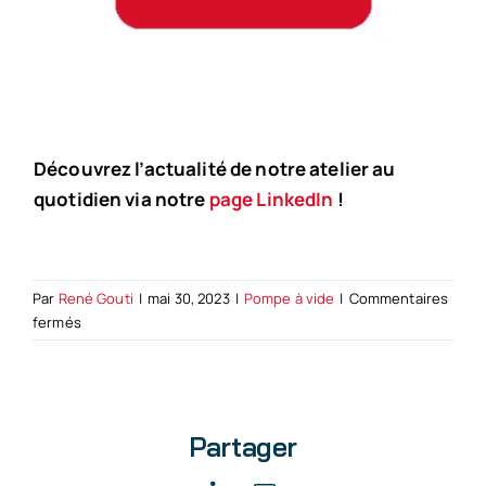
Découvrez l’actualité de notre atelier au
quotidien via notre
page LinkedIn
!
Par
René Gouti
|
mai 30, 2023
|
Pompe à vide
|
Commentaires
sur
fermés
Maintenance
de
pompe
à
Partager
vide
à