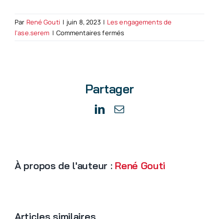
Par
René Gouti
|
juin 8, 2023
|
Les engagements de
sur
l'ase.serem
|
Commentaires fermés
Choisir
l’alternance,
pour
former
Partager
et
pérenniser
ses
LinkedIn
Email
métiers
À propos de l'auteur :
René Gouti
Articles similaires