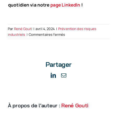
quotidien via notre
page LinkedIn
!
Par
René Gouti
|
avril 4, 2024
|
Prévention des risques
sur
industriels
|
Commentaires fermés
Comment
faire
un
plan
Partager
de
maintenance
préventive
LinkedIn
Email
?
À propos de l'auteur :
René Gouti