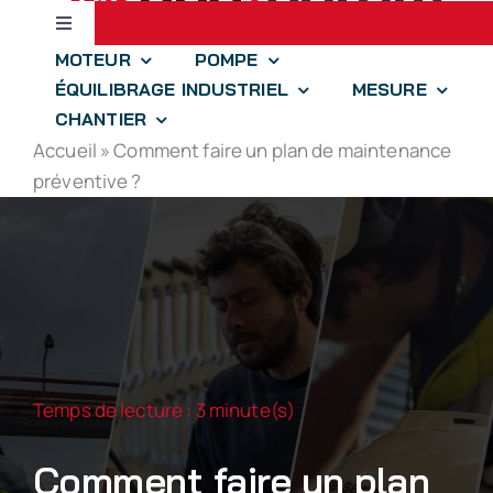
Passer
Toggle
au
Navigation
MOTEUR
POMPE
contenu
Accueil
ÉQUILIBRAGE INDUSTRIEL
MESURE
CHANTIER
Accueil
»
Comment faire un plan de maintenance
jll.spear
préventive ?
optim.aize
drones-solutions
iidre
Temps de lecture : 3 minute(s)
À propos
Comment faire un plan